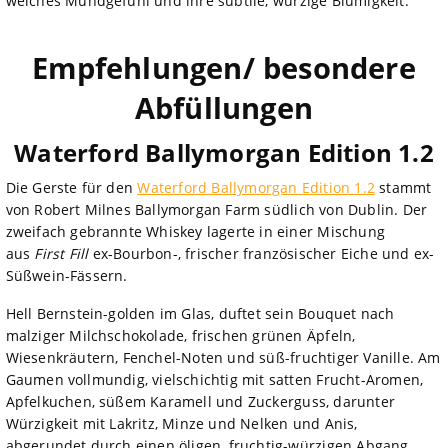
weiches Mundgefühl und ihre subtile, würzige Blumigkeit.
Empfehlungen/ besondere
Abfüllungen
Waterford Ballymorgan Edition 1.2
Die Gerste für den
Waterford Ballymorgan Edition 1.2
stammt
von Robert Milnes Ballymorgan Farm südlich von Dublin. Der
zweifach gebrannte Whiskey lagerte in einer Mischung
aus
First Fill
ex-Bourbon-, frischer französischer Eiche und ex-
Süßwein-Fässern.
Hell Bernstein-golden im Glas, duftet sein Bouquet nach
malziger Milchschokolade, frischen grünen Äpfeln,
Wiesenkräutern, Fenchel-Noten und süß-fruchtiger Vanille. Am
Gaumen vollmundig, vielschichtig mit satten Frucht-Aromen,
Apfelkuchen, süßem Karamell und Zuckerguss, darunter
Würzigkeit mit Lakritz, Minze und Nelken und Anis,
abgerundet durch einen öligen, fruchtig-würzigen Abgang.