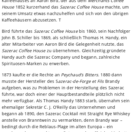
Kaffeehauses an Aaron Bird, der aus dem
Merchants Coffee
House
1852 kurzerhand das
Sazerac Coffee House
machte, um
seinem Umsatz etwas nachzuhelfen und sich von den übrigen
Kaffeehäusern abzusetzen. T
Bird führte das
Sazerac Coffee House
bis 1860, sein Nachfolger
John B. Schiller bis 1869, als schließlich Thomas H. Handy, ein
alter Mitarbeiter von Aaron Bird die Gelegenheit nutzte, das
Sazerac Coffee House
zu übernehmen. Gleichzeitig gründete
Handy auch die Sazerac Company und begann, zahlreiche
Spirituosen-Marken zu erwerben.
1873 kaufte er die Rechte an
Peychaud’s Bitters
. 1880 dann
musste der Hersteller des S
azerac-de-Forge et Fils
Brandy
aufgeben, was zu Problemen in der Herstellung des Sazerac
führte, war doch einer der Hauptbestandteile plötzlich nicht
mehr verfügbar. Als Thomas Handy 1883 starb, übernahm sein
ehemaliger Sekretär C. J. O’Reilly das Unternehmen und
begann ab 1890, den Sazerac Cocktail mit Straight Rye Whiskey
anstelle von Branntwein zu vermarkten, denn Brandy war –
bedingt durch die Reblaus-Plage im alten Europa – ein