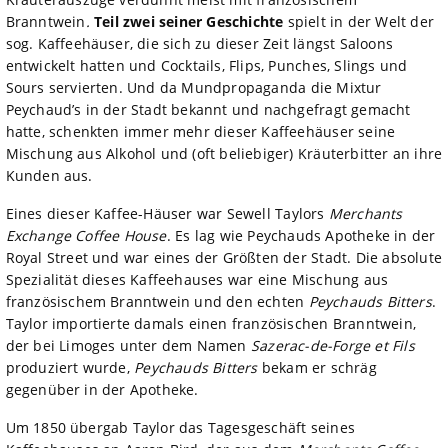
Branntwein
.
Teil zwei seiner Geschichte
spielt in der Welt der
sog. Kaffeehäuser, die sich zu dieser Zeit längst Saloons
entwickelt hatten und Cocktails, Flips, Punches, Slings und
Sours servierten. Und da Mundpropaganda die Mixtur
Peychaud’s in der Stadt bekannt und nachgefragt gemacht
hatte, schenkten immer mehr dieser Kaffeehäuser seine
Mischung aus Alkohol und (oft beliebiger) Kräuterbitter an ihre
Kunden aus.
Eines dieser Kaffee-Häuser war Sewell Taylors
Merchants
Exchange Coffee House
. Es lag wie Peychauds Apotheke in der
Royal Street und war eines der Größten der Stadt. Die absolute
Spezialität dieses Kaffeehauses war eine Mischung aus
französischem Branntwein und den echten
Peychauds Bitters
.
Taylor importierte damals einen französischen Branntwein,
der bei Limoges unter dem Namen
Sazerac-de-Forge et Fils
produziert wurde,
Peychauds Bitters
bekam er schräg
gegenüber in der Apotheke.
Um 1850 übergab Taylor das Tagesgeschäft seines