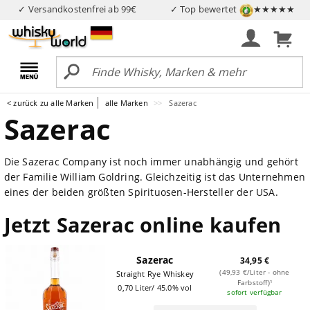
✓ Versandkostenfrei ab 99€
✓ Top bewertet
★★★★★
< zurück zu alle Marken
alle Marken
Sazerac
Sazerac
Die Sazerac Company ist noch immer unabhängig und gehört
der Familie William Goldring. Gleichzeitig ist das Unternehmen
eines der beiden größten Spirituosen-Hersteller der USA.
Jetzt Sazerac online kaufen
Sazerac
34,95 €
(49,93 €/Liter - ohne
Straight Rye Whiskey
Farbstoff)¹
0,70 Liter/ 45.0% vol
sofort verfügbar