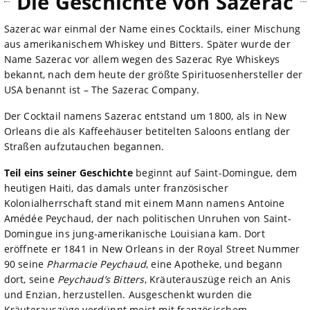
Die Geschichte von Sazerac
Sazerac war einmal der Name eines Cocktails, einer Mischung
aus amerikanischem Whiskey und Bitters. Später wurde der
Name Sazerac vor allem wegen des Sazerac Rye Whiskeys
bekannt, nach dem heute der größte Spirituosenhersteller der
USA benannt ist – The Sazerac Company.
Der Cocktail namens Sazerac entstand um 1800, als in New
Orleans die als Kaffeehäuser betitelten Saloons entlang der
Straßen aufzutauchen begannen.
Teil eins seiner Geschichte
beginnt auf Saint-Domingue, dem
heutigen Haiti, das damals unter französischer
Kolonialherrschaft stand mit einem Mann namens Antoine
Amédée Peychaud, der nach politischen Unruhen von Saint-
Domingue ins jung-amerikanische Louisiana kam. Dort
eröffnete er 1841 in New Orleans in der Royal Street Nummer
90 seine
Pharmacie Peychaud
, eine Apotheke, und begann
dort, seine
Peychaud’s Bitters
, Kräuterauszüge reich an Anis
und Enzian, herzustellen. Ausgeschenkt wurden die
Kräuterauszüge verdünnt meist mit französischem