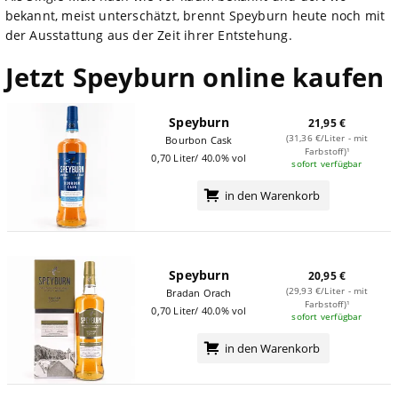
bekannt, meist unterschätzt, brennt Speyburn heute noch mit
der Ausstattung aus der Zeit ihrer Entstehung.
Jetzt Speyburn online kaufen
Speyburn
21,95 €
(31,36 €/Liter - mit
Bourbon Cask
Farbstoff)¹
0,70 Liter/ 40.0% vol
sofort verfügbar
in den Warenkorb
Speyburn
20,95 €
(29,93 €/Liter - mit
Bradan Orach
Farbstoff)¹
0,70 Liter/ 40.0% vol
sofort verfügbar
in den Warenkorb