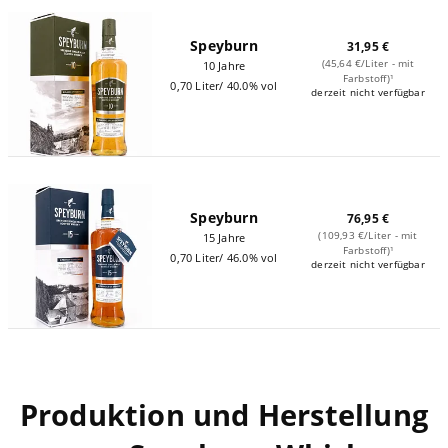
Speyburn
31,95 €
(45,64 €/Liter - mit
10 Jahre
Farbstoff)¹
0,70 Liter/ 40.0% vol
derzeit nicht verfügbar
Speyburn
76,95 €
(109,93 €/Liter - mit
15 Jahre
Farbstoff)¹
0,70 Liter/ 46.0% vol
derzeit nicht verfügbar
Produktion und Herstellung