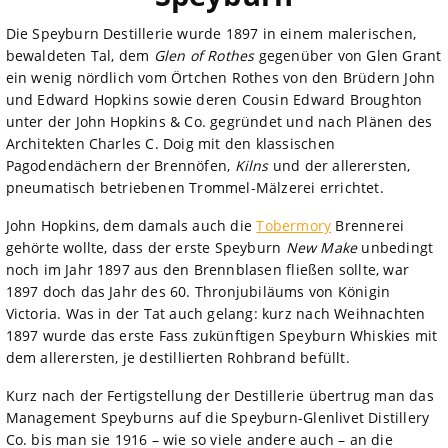
Die Speyburn Destillerie wurde 1897 in einem malerischen,
bewaldeten Tal, dem
Glen of Rothes
gegenüber von Glen Grant
ein wenig nördlich vom Örtchen Rothes von den Brüdern John
und Edward Hopkins sowie deren Cousin Edward Broughton
unter der John Hopkins & Co. gegründet und nach Plänen des
Architekten Charles C. Doig mit den klassischen
Pagodendächern der Brennöfen,
Kilns
und der allerersten,
pneumatisch betriebenen Trommel-Mälzerei errichtet.
John Hopkins, dem damals auch die
Tobermory
Brennerei
gehörte wollte, dass der erste Speyburn
New Make
unbedingt
noch im Jahr 1897 aus den Brennblasen fließen sollte, war
1897 doch das Jahr des 60. Thronjubiläums von Königin
Victoria. Was in der Tat auch gelang: kurz nach Weihnachten
1897 wurde das erste Fass zukünftigen Speyburn Whiskies mit
dem allerersten, je destillierten Rohbrand befüllt.
Kurz nach der Fertigstellung der Destillerie übertrug man das
Management Speyburns auf die Speyburn-Glenlivet Distillery
Co. bis man sie 1916 – wie so viele andere auch – an die