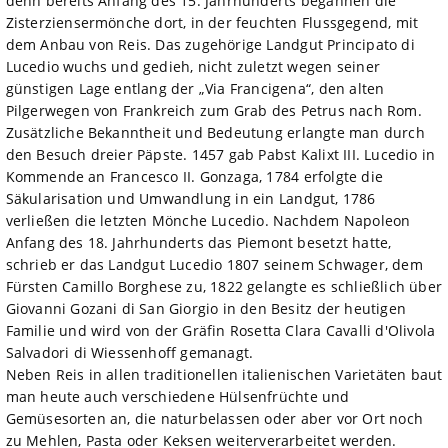
denn bereits Anfang des 15. Jahrhunderts begannen die
Zisterziensermönche dort, in der feuchten Flussgegend, mit
dem Anbau von Reis. Das zugehörige Landgut Principato di
Lucedio wuchs und gedieh, nicht zuletzt wegen seiner
günstigen Lage entlang der „Via Francigena“, den alten
Pilgerwegen von Frankreich zum Grab des Petrus nach Rom.
Zusätzliche Bekanntheit und Bedeutung erlangte man durch
den Besuch dreier Päpste. 1457 gab Pabst Kalixt III. Lucedio in
Kommende an Francesco II. Gonzaga, 1784 erfolgte die
Säkularisation und Umwandlung in ein Landgut, 1786
verließen die letzten Mönche Lucedio. Nachdem Napoleon
Anfang des 18. Jahrhunderts das Piemont besetzt hatte,
schrieb er das Landgut Lucedio 1807 seinem Schwager, dem
Fürsten Camillo Borghese zu, 1822 gelangte es schließlich über
Giovanni Gozani di San Giorgio in den Besitz der heutigen
Familie und wird von der Gräfin Rosetta Clara Cavalli d'Olivola
Salvadori di Wiessenhoff gemanagt.
Neben Reis in allen traditionellen italienischen Varietäten baut
man heute auch verschiedene Hülsenfrüchte und
Gemüsesorten an, die naturbelassen oder aber vor Ort noch
zu Mehlen, Pasta oder Keksen weiterverarbeitet werden.