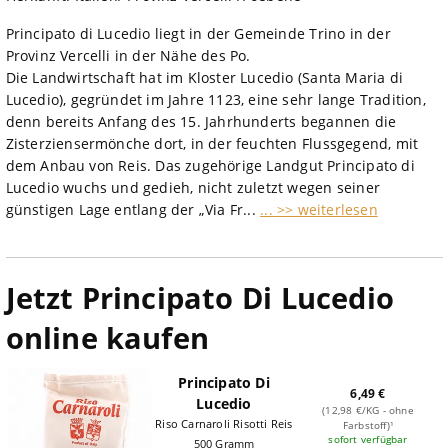
Principato di Lucedio liegt in der Gemeinde Trino in der
Provinz Vercelli in der Nähe des Po.
Die Landwirtschaft hat im Kloster Lucedio (Santa Maria di
Lucedio), gegründet im Jahre 1123, eine sehr lange Tradition,
denn bereits Anfang des 15. Jahrhunderts begannen die
Zisterziensermönche dort, in der feuchten Flussgegend, mit
dem Anbau von Reis. Das zugehörige Landgut Principato di
Lucedio wuchs und gedieh, nicht zuletzt wegen seiner
günstigen Lage entlang der „Via Fr...
... >> weiterlesen
Jetzt Principato Di Lucedio
online kaufen
Principato Di
6,49 €
Lucedio
(12,98 €/KG - ohne
Riso Carnaroli Risotti Reis
Farbstoff)¹
sofort verfügbar
500 Gramm