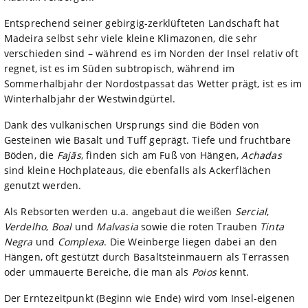
Entsprechend seiner gebirgig-zerklüfteten Landschaft hat
Madeira selbst sehr viele kleine Klimazonen, die sehr
verschieden sind – während es im Norden der Insel relativ oft
regnet, ist es im Süden subtropisch, während im
Sommerhalbjahr der Nordostpassat das Wetter prägt, ist es im
Winterhalbjahr der Westwindgürtel.
Dank des vulkanischen Ursprungs sind die Böden von
Gesteinen wie Basalt und Tuff geprägt. Tiefe und fruchtbare
Böden, die
Fajãs
, finden sich am Fuß von Hängen,
Achadas
sind kleine Hochplateaus, die ebenfalls als Ackerflächen
genutzt werden.
Als Rebsorten werden u.a. angebaut die weißen
Sercial
,
Verdelho
,
Boal
und
Malvasia
sowie die roten Trauben
Tinta
Negra
und
Complexa
. Die Weinberge liegen dabei an den
Hängen, oft gestützt durch Basaltsteinmauern als Terrassen
oder ummauerte Bereiche, die man als
Poios
kennt.
Der Erntezeitpunkt (Beginn wie Ende) wird vom Insel-eigenen