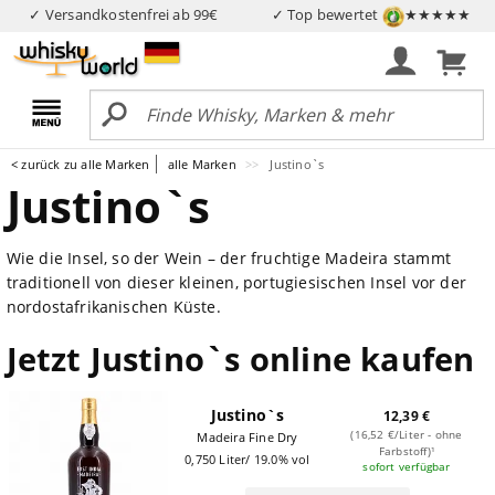
✓ Versandkostenfrei ab 99€
✓ Top bewertet
★★★★★
< zurück zu alle Marken
alle Marken
Justino`s
Justino`s
Wie die Insel, so der Wein – der fruchtige Madeira stammt
traditionell von dieser kleinen, portugiesischen Insel vor der
nordostafrikanischen Küste.
Jetzt Justino`s online kaufen
Justino`s
12,39 €
(16,52 €/Liter - ohne
Madeira Fine Dry
Farbstoff)¹
0,750 Liter/ 19.0% vol
sofort verfügbar