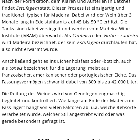
Nach der Fortifikation, dem Klären und Aufteilen in Batches
findet
Estufagem
statt. Dieser Prozess ist einzigartig und
traditionell typisch für Madeira. Dabei wird der Wein über 3
Monate lang in Edelstahltanks auf 45 bis 50 °C erhitzt. Die
Tanks sind dabei versiegelt und werden vom Madeira Wine
Institute (IVBAM) überwacht. Als
Canteiro
oder
Vinho – canteiro
wird Madeira bezeichnet, der kein
Estufagem
durchlaufen hat,
also nicht erwärmt wurde.
Anschließend geht es ins Eichenholzfass oder -bottich, auch
als
tonels
bezeichnet, für die Lagerung, meist aus
französischer, amerikanischer oder portugiesischer Eiche. Das
Fassungsvermögen schwankt dabei von 300 bis zu 42.000 Liter.
Die Reifung des Weines wird von Oenologen engmaschig
begleitet und kontrolliert. Wie lange am Ende der Madeira im
Fass lagert hängt von vielen Faktoren ab, u.a. welche Rebsorte
verarbeitet wurde, welcher Stil angestrebt wird oder was
gerade besonders gefragt ist.