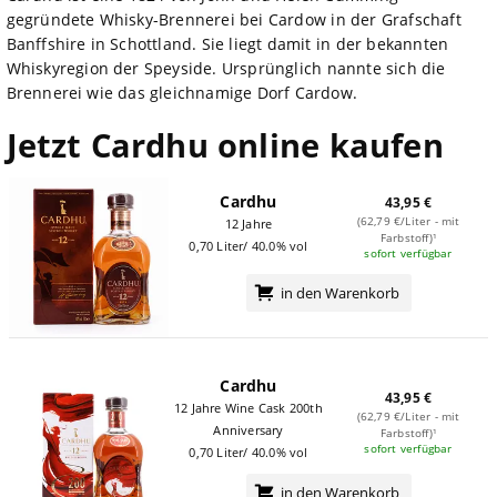
gegründete Whisky-Brennerei bei Cardow in der Grafschaft
Banffshire in Schottland. Sie liegt damit in der bekannten
Whiskyregion der Speyside. Ursprünglich nannte sich die
Brennerei wie das gleichnamige Dorf Cardow.
Jetzt Cardhu online kaufen
Cardhu
43,95 €
(62,79 €/Liter - mit
12 Jahre
Farbstoff)¹
0,70 Liter/ 40.0% vol
sofort verfügbar
in den Warenkorb
Cardhu
43,95 €
12 Jahre Wine Cask 200th
(62,79 €/Liter - mit
Anniversary
Farbstoff)¹
sofort verfügbar
0,70 Liter/ 40.0% vol
in den Warenkorb