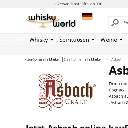
✓ Versandkostenfrei ab 99€
Whisky
Spirituosen
Weine
< zurück zu alle Marken
Sie sind hier:
alle Marken
Asbach
As
Firma und
Cognac-He
Asbach a
„Asbach &
Jetzt Asbach online kau