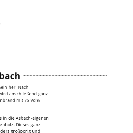
¹
sbach
hein her. Nach
wird anschließend ganz
einbrand mit 75 Vol%
s in die Asbach-eigenen
enholz. Dieses ganz
nders großporig und