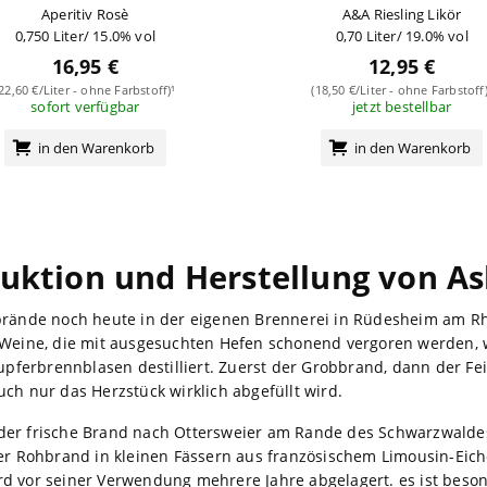
Aperitiv Rosè
A&A Riesling Likör
0,750 Liter/ 15.0% vol
0,70 Liter/ 19.0% vol
16,95 €
12,95 €
(22,60 €/Liter - ohne Farbstoff)¹
(18,50 €/Liter - ohne Farbstoff)
sofort verfügbar
jetzt bestellbar
in den Warenkorb
in den Warenkorb
uktion und Herstellung von A
nbrände noch heute in der eigenen Brennerei in Rüdesheim am R
r Weine, die mit ausgesuchten Hefen schonend vergoren werden, 
Kupferbrennblasen destilliert. Zuerst der Grobbrand, dann der F
ch nur das Herzstück wirklich abgefüllt wird.
der frische Brand nach Ottersweier am Rande des Schwarzwalde
der Rohbrand in kleinen Fässern aus französischem Limousin-Eich
d vor seiner Verwendung mehrere Jahre abgelagert. es ist beso