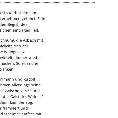
892 in Rüdesheim am
nternehmen geführt. Sein
den Begriff des
ichen eintragen ließ.
ichnung, die Asbach mit
ickelte sich der
che Weingesetz
twickelte immer wieder
machen. So erfand er
tranken.
Herrmann und Rudolf
ehmen allerdings seine
Zeit zwischen 1930 und
t der Geist des Weines“
 dann kam der sog.
r flambiert und
üdesheimer Kaffee“ mit