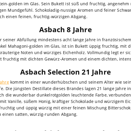
ein-golden im Glas. Sein Bukett ist süß und fruchtig, angenehm n
gen Mundgefühl. Schokoladig-nussige Aromen und feiner Schwa
h einen feinen, fruchtig-würzigen Abgang.
Asbach 8 Jahre
r seiner Abfüllung mindestens acht lange Jahre in französische
kel Mahagoni-golden im Glas, ist sin Bukett üppig fruchtig, mit
kräuterige Noten und würziges Eichenholz. Vollmundig legt er s
t fruchtig mit dichten Gewürz-Aromen und einem dichten, intens
Asbach Selection 21 Jahre
Jahre
kommt in einer wunderhübschen und seinem Alter wie sein
 Die jüngsten Destillate dieses Brandes lagen 21 lange Jahre in 
auch die wunderbar dunkelrotgolden leuchtende Farbe, verbunde
 mit Vanille, süßem Honig, kräftiger Schokolade und würzigem 
 fruchtig und üppig würzig mit einer feinen Mischung Bitterscho
h einen satten, würzig-runden Abgang.