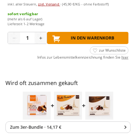
inkl. aller Steuern,
zzgl. Versand
·
(45,90 €/KG - ohne Farbstoff)
sofort verfügbar
(mehr als 6 auf Lager)
Lieferzeit 1-2 Werktage
Menge
−
+
IN DEN WARENKORB
zur Wunschliste
Infos zur Lebensmittelkennzeichnung finden Sie
hier
Wird oft zusammen gekauft
+
+
Zum
3
er-Bundle
·
14,17 €