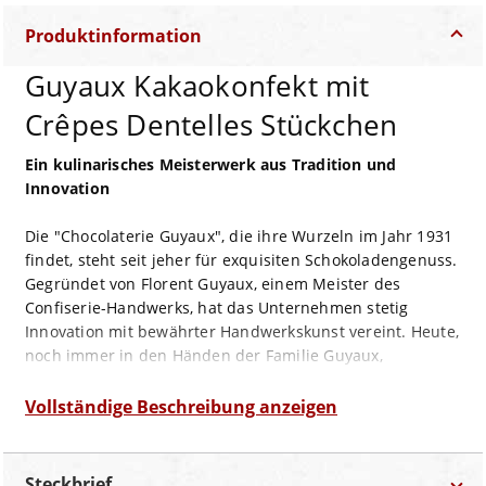
Produktinformation
Guyaux Kakaokonfekt mit
Crêpes Dentelles Stückchen
Ein kulinarisches Meisterwerk aus Tradition und
Innovation
Die "Chocolaterie Guyaux", die ihre Wurzeln im Jahr 1931
findet, steht seit jeher für exquisiten Schokoladengenuss.
Gegründet von Florent Guyaux, einem Meister des
Confiserie-Handwerks, hat das Unternehmen stetig
Innovation mit bewährter Handwerkskunst vereint. Heute,
noch immer in den Händen der Familie Guyaux,
verkörpert die Chocolaterie den Geist der Tradition,
gepaart mit einem modernen Anspruch, wie der
Vollständige Beschreibung anzeigen
bewusste Verzicht auf Palmöl zeigt.
Beim Guyaux Kakaokonfekt mit Crêpes Dentelles
Steckbrief
Stückchen verschmelzen feinste Schokolade und