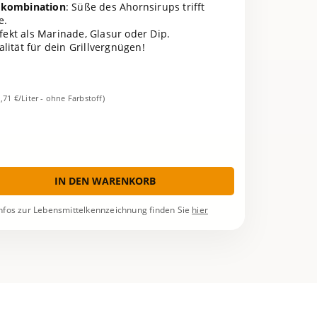
skombination
: Süße des Ahornsirups trifft
e.
rfekt als Marinade, Glasur oder Dip.
lität für dein Grillvergnügen!
1,71 €/Liter - ohne Farbstoff)
IN DEN WARENKORB
nfos zur Lebensmittelkennzeichnung finden Sie
hier