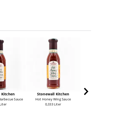
 Kitchen
Stonewall Kitchen
Stonewall K
Barbecue Sauce
Hot Honey Wing Sauce
Curried Mango Gr
Liter
0,333 Liter
0,330 Lit