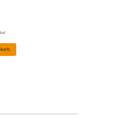
kel
nkorb