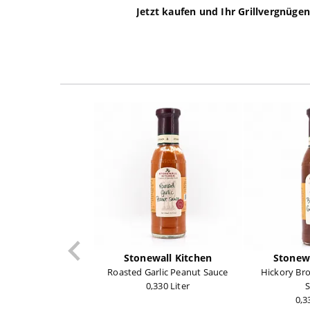
Jetzt kaufen und Ihr Grillvergnüge
Stonewall Kitchen
Stonewa
Roasted Garlic Peanut Sauce
Hickory Bro
0,330 Liter
S
0,3