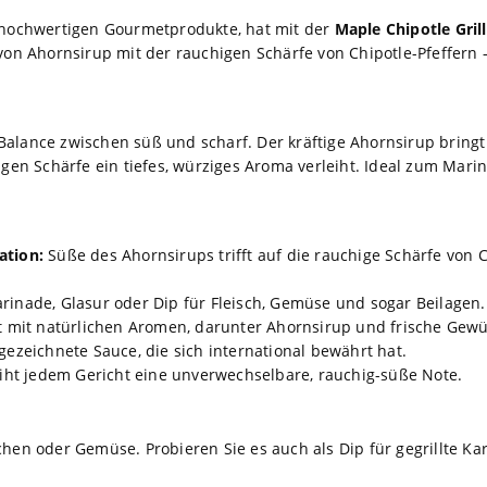
e hochwertigen Gourmetprodukte, hat mit der
Maple Chipotle Gril
von Ahornsirup mit der rauchigen Schärfe von Chipotle-Pfeffern – 
Balance zwischen süß und scharf. Der kräftige Ahornsirup brin
igen Schärfe ein tiefes, würziges Aroma verleiht. Ideal zum Marin
ation:
Süße des Ahornsirups trifft auf die rauchige Schärfe von Ch
arinade, Glasur oder Dip für Fleisch, Gemüse und sogar Beilagen.
t mit natürlichen Aromen, darunter Ahornsirup und frische Gewü
ezeichnete Sauce, die sich international bewährt hat.
iht jedem Gericht eine unverwechselbare, rauchig-süße Note.
hen oder Gemüse. Probieren Sie es auch als Dip für gegrillte Kar