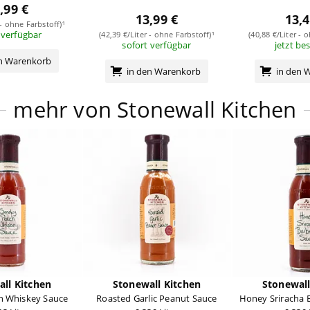
,99 €
13,99 €
13,4
 - ohne Farbstoff)¹
 verfügbar
(42,39 €/Liter - ohne Farbstoff)¹
(40,88 €/Liter - 
sofort verfügbar
jetzt be
en Warenkorb
in den Warenkorb
in den 
mehr von Stonewall Kitchen
ll Kitchen
Stonewall Kitchen
Stonewall
 Whiskey Sauce
Roasted Garlic Peanut Sauce
Honey Sriracha 