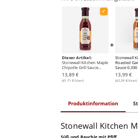
+
Dieser Artikel:
Stonewall K
Stonewall Kitchen Maple
Roasted Gar
Chipotle Grill Sauce
Sauce 0,330 
0,333 Liter
13,89 €
13,99 €
(41,71 €/Liter)
(42,39 €/Liter)
Produktinformation
St
Stonewall Kitchen Ma
Süß und Rauchig mit Pfiff