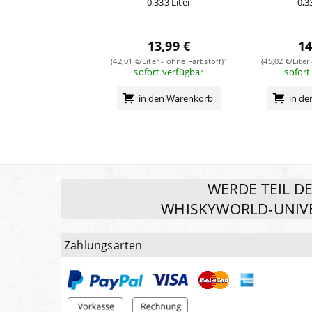
0,333 Liter
0,3
13,99 €
14
(42,01 €/Liter - ohne Farbstoff)¹
(45,02 €/Liter
sofort verfügbar
sofort
in den Warenkorb
in d
WERDE TEIL D
WHISKYWORLD-UNIV
Zahlungsarten