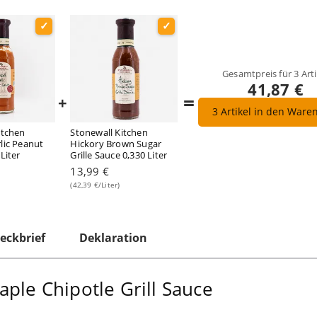
Gesamtpreis für
3
Arti
41,87 €
=
+
3
Artikel in den Ware
itchen
Stonewall Kitchen
lic Peanut
Hickory Brown Sugar
Liter
Grille Sauce 0,330 Liter
13,99 €
(42,39 €/Liter)
eckbrief
Deklaration
ple Chipotle Grill Sauce