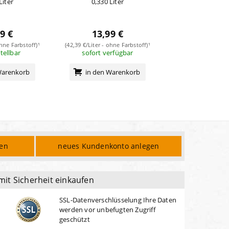
Liter
0,330 Liter
0,333 Lit
9 €
13,99 €
13,99
ohne Farbstoff)¹
(42,39 €/Liter - ohne Farbstoff)¹
(42,01 €/Liter - ohn
stellbar
sofort verfügbar
sofort verf
Warenkorb
in den Warenkorb
in den Wa
den
neues Kundenkonto anlegen
mit Sicherheit einkaufen
SSL-Datenverschlüsselung Ihre Daten
werden vor unbefugten Zugriff
geschützt