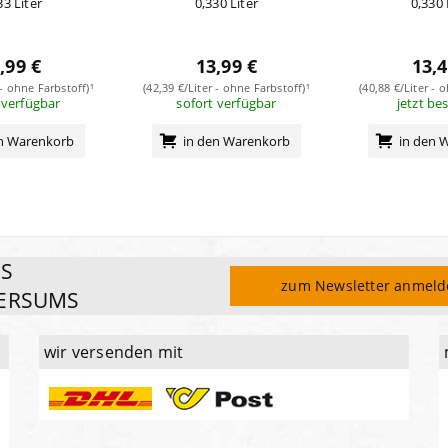
33 Liter
0,330 Liter
0,330 
,99 €
13,99 €
13,4
 - ohne Farbstoff)¹
(42,39 €/Liter - ohne Farbstoff)¹
(40,88 €/Liter - 
 verfügbar
sofort verfügbar
jetzt be
en Warenkorb
in den Warenkorb
in den 
ES
zum Newsletter anmel
ERSUMS
wir versenden mit