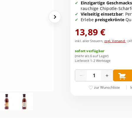
Einzigartige Geschmack
rauchige Chipotle-Schärf
Vielseitig einsetzbar
: Pe
Erlebe
preisgekrönte
Qua
13,89 €
inkl. aller Steuern,
zzgl. Versand
·
(4
sofort verfügbar
(mehr als 6 auf Lager)
Lieferzeit 1-2 Werktage
Menge
−
+
I
zur Wunschliste