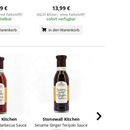
9 €
13,99 €
13,99
ohne Farbstoff)¹
(42,01 €/Liter - ohne Farbstoff)¹
(42,39 €/Liter - ohn
stellbar
sofort verfügbar
sofort verf
Warenkorb
in den Warenkorb
in den Wa
 Kitchen
Stonewall Kitchen
Stonewall K
Barbecue Sauce
Sesame Ginger Teriyaki Sauce
Vidalia Onion 