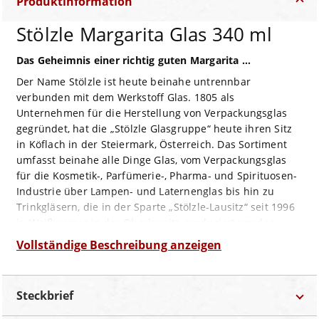
Produktinformation
Stölzle Margarita Glas 340 ml
Das Geheimnis einer richtig guten Margarita …
Der Name Stölzle ist heute beinahe untrennbar
verbunden mit dem Werkstoff Glas. 1805 als
Unternehmen für die Herstellung von Verpackungsglas
gegründet, hat die „Stölzle Glasgruppe“ heute ihren Sitz
in Köflach in der Steiermark, Österreich. Das Sortiment
umfasst beinahe alle Dinge Glas, vom Verpackungsglas
für die Kosmetik-, Parfümerie-, Pharma- und Spirituosen-
Industrie über Lampen- und Laternenglas bis hin zu
Trinkgläsern, die in der Sparte „Stölzle-Lausitz“ seit 1996
in Weißwasser in der Oberlausitz produziert werden.
Getreu dem Motto „Zu einer hervorragenden Spirituose
Vollständige Beschreibung anzeigen
gehört ein hervorragendes Glas“ werden hier Gläser für
alle Arten alkoholischer Getränke mit der richtigen Menge
Kreativität, verbunden mit der richtigen Menge Sorgfalt
Steckbrief
und Liebe zum Detail gefertigt.