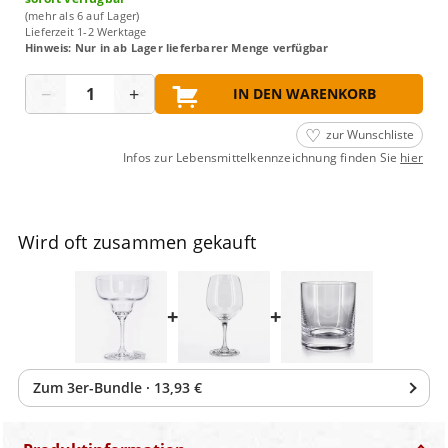
(mehr als 6 auf Lager)
Lieferzeit 1-2 Werktage
Hinweis: Nur in ab Lager lieferbarer Menge verfügbar
Menge
−
+
IN DEN WARENKORB
zur Wunschliste
Infos zur Lebensmittelkennzeichnung finden Sie
hier
Wird oft zusammen gekauft
+
+
Zum
3
er-Bundle
·
13,93 €