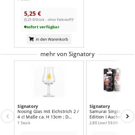
5,25 €
(5,25 €/Stück - ohne Farbstoff)¹
sofort verfügbar
in den Warenkorb
mehr von Signatory
Signatory
Signatory
Nosing Glas mit Eichstrich 2 /
Samurai Single Malt 
4 cl Maße ca. H 13cm ; D
Edition I Auchentosha
4/6cm
Ila; Craigellachie &
1 Stück
2,80 Liter/ 59.0% vol
Glentauchers