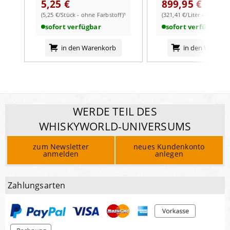
5,25 €
899,95 €
(5,25 €/Stück - ohne Farbstoff)¹
(321,41 €/Liter - ohne Far
sofort verfügbar
sofort verfügbar
in den Warenkorb
in den Warenk
WERDE TEIL DES
WHISKYWORLD-UNIVERSUMS
zum Newsletter
neues Kundenkonto
anmelden
anlegen
Zahlungsarten