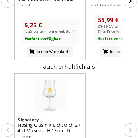
Ø-Rand
40mm
4/6cm
1 Stück
0,70 Liter/ 46.6% vol
Inhalt
6 Stück
55,99 €
5,25 €
(79,99 €/Liter - ohne Far
weiterlesen auf der Markenseite von Signatory
(5,25 €/Stück - ohne Farbstoff)¹
(Nice Price Artikel)
sofort verfügbar
sofort verfügbar
in den Warenkorb
in den Warenk
auch erhältlich als
Signatory
Nosing Glas mit Eichstrich 2 /
4 cl Maße ca. H 13cm ; D
4/6cm
1 Stück