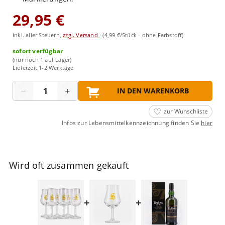
29,95 €
inkl. aller Steuern,
zzgl. Versand
·
(4,99 €/Stück - ohne Farbstoff)
sofort verfügbar
(nur noch 1 auf Lager)
Lieferzeit 1-2 Werktage
Menge
−
+
IN DEN WARENKORB
zur Wunschliste
Infos zur Lebensmittelkennzeichnung finden Sie
hier
Wird oft zusammen gekauft
+
+