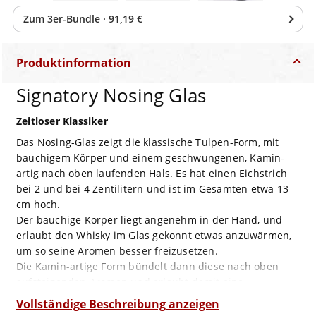
Zum
3
er-Bundle
·
91,19 €
Produktinformation
Signatory Nosing Glas
Zeitloser Klassiker
Das Nosing-Glas zeigt die klassische Tulpen-Form, mit
bauchigem Körper und einem geschwungenen, Kamin-
artig nach oben laufenden Hals. Es hat einen Eichstrich
bei 2 und bei 4 Zentilitern und ist im Gesamten etwa 13
cm hoch.
Der bauchige Körper liegt angenehm in der Hand, und
erlaubt den Whisky im Glas gekonnt etwas anzuwärmen,
um so seine Aromen besser freizusetzen.
Die Kamin-artige Form bündelt dann diese nach oben
aufsteigenden Aromen und erlaubt damit eine
fokussierte Auseinandersetzung mit dem im Glas
Vollständige Beschreibung anzeigen
befindlichen Tropfen.