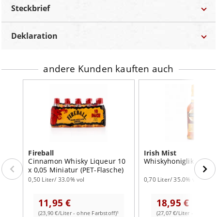
Geschmack:
geschmeidig sanft und cremig, Zimt, zarte
Steckbrief
Vanille und Pinienholz
Abgang:
lang anhaltend, kräftiger Zimt
Deklaration
Marke
Fireball
Bezeichnung:
Likör
Bestellnummer
CW-F1101
andere Kunden kauften auch
Lebensmittel-Unternehmer:
Team Spirit Internationale
Markengetränke GmbH; Hubert Underberg Allee 1; 47493
Kategorie
Likör
Rheinberg
Land
Kanada
Land:
Kanada
Inhalt
0,70 Liter
Inhalt:
0,70 Liter
Alkohol
33.0% vol
Alc.:
33.0% vol
Farbstoff:
ohne Farbstoff
Fireball
Irish Mist
Cinnamon Whisky Liqueur 10
Whiskyhoniglikör
x 0,05 Miniatur (PET-Flasche)
0,50 Liter/ 33.0% vol
0,70 Liter/ 35.0% vol
11,95 €
18,95 €
(23,90 €/Liter - ohne Farbstoff)¹
(27,07 €/Liter - mit Farb