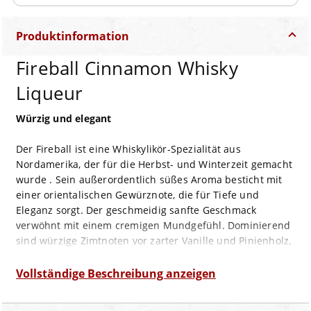
Produktinformation
Fireball Cinnamon Whisky
Liqueur
Würzig und elegant
Der Fireball ist eine Whiskylikör-Spezialität aus
Nordamerika, der für die Herbst- und Winterzeit gemacht
wurde . Sein außerordentlich süßes Aroma besticht mit
einer orientalischen Gewürznote, die für Tiefe und
Eleganz sorgt. Der geschmeidig sanfte Geschmack
verwöhnt mit einem cremigen Mundgefühl. Dominierend
sind würzige Zimtnoten vor zarter Vanille und Pinienholz,
die im Hintergrund erscheinen. Auch der lang anhaltende
Abgang ist von kräftigem Zimt geprägt.
Vollständige Beschreibung anzeigen
Geruch:
süß, aromatische Gewürznote, tief und elegant