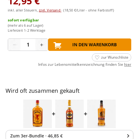
12,95 €
inkl. aller Steuern,
zzgl. Versand
·
(18,50 €/Liter - ohne Farbstoff)
sofort verfügbar
(mehr als 6 auf Lager)
Lieferzeit 1-2 Werktage
Menge
−
+
IN DEN WARENKORB
zur Wunschliste
Infos zur Lebensmittelkennzeichnung finden Sie
hier
Wird oft zusammen gekauft
+
+
Zum
3
er-Bundle
·
46,85 €