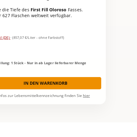
e die Tiefe des
First Fill Oloroso
Fasses.
r 627 Flaschen weltweit verfügbar.
i! (DE)
·
(857,07 €/Liter - ohne Farbstoff)
lung: 1 Stück - Nur in ab Lager lieferbarer Menge
IN DEN WARENKORB
nfos zur Lebensmittelkennzeichnung finden Sie
hier