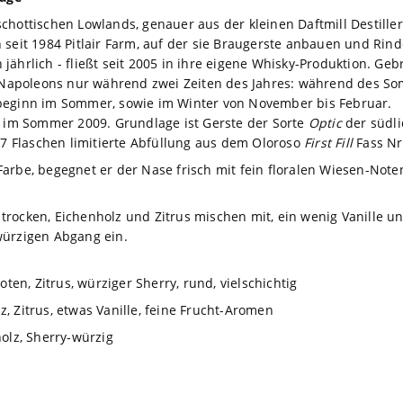
chottischen Lowlands, genauer aus der kleinen Daftmill Destiller
seit 1984 Pitlair Farm, auf der sie Braugerste anbauen und Rinde
ährlich - fließt seit 2005 in ihre eigene Whisky-Produktion. Geb
Napoleons nur während zwei Zeiten des Jahres: während des S
ebeginn im Sommer, sowie im Winter von November bis Februar.
d im Sommer 2009. Grundlage ist Gerste der Sorte
Optic
der südlic
627 Flaschen limitierte Abfüllung aus dem Oloroso
First Fill
Fass Nr
arbe, begegnet er der Nase frisch mit fein floralen Wiesen-Note
rocken, Eichenholz und Zitrus mischen mit, ein wenig Vanille u
würzigen Abgang ein.
oten, Zitrus, würziger Sherry, rund, vielschichtig
, Zitrus, etwas Vanille, feine Frucht-Aromen
holz, Sherry-würzig