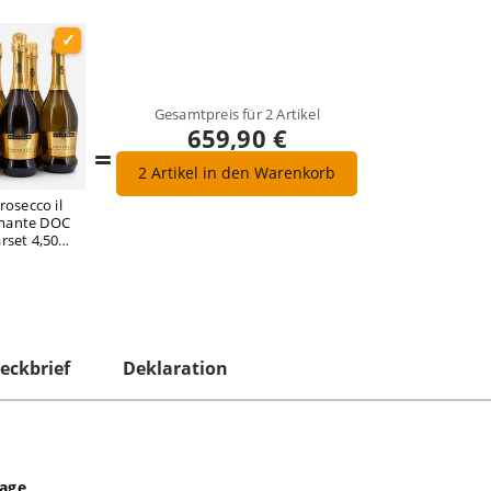
Gesamtpreis für
2
Artikel
659,90 €
=
2
Artikel in den Warenkorb
Prosecco il
mante DOC
rset 4,50
 vol
eckbrief
Deklaration
rage