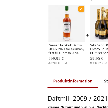
+
Dieser Artikel:
Daftmill
Villa Sandi 
2009 / 2021 for Germany
Fresco Spu
first fill Oloroso 0,70
Brut 6er Spa
Liter/ 60.7% vol
Liter/ 11.0%
599,95 €
59,95 €
(857,07 €/Liter)
(13,32 €/Liter)
Produktinformation
St
Daftmill 2009 / 2021
Kleiner Output und viel, viel Nachf