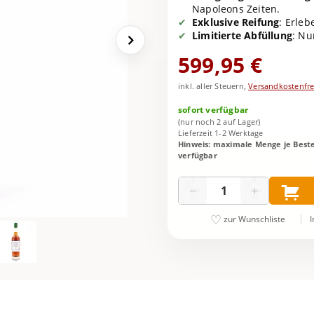
Napoleons Zeiten.
Exklusive Reifung
: Erleb
Limitierte Abfüllung
: Nu
599,95 €
inkl. aller Steuern,
Versandkostenfre
sofort verfügbar
(nur noch 2 auf Lager)
Lieferzeit 1-2 Werktage
Hinweis: maximale Menge je Bestel
verfügbar
Menge
−
+
I
zur Wunschliste