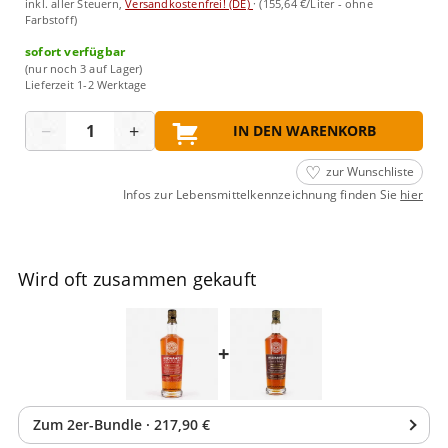
inkl. aller Steuern,
Versandkostenfrei! (DE)
·
(155,64 €/Liter - ohne
Farbstoff)
sofort verfügbar
(nur noch 3 auf Lager)
Lieferzeit 1-2 Werktage
Menge
−
+
IN DEN WARENKORB
zur Wunschliste
Infos zur Lebensmittelkennzeichnung finden Sie
hier
Wird oft zusammen gekauft
+
Zum
2
er-Bundle
·
217,90 €