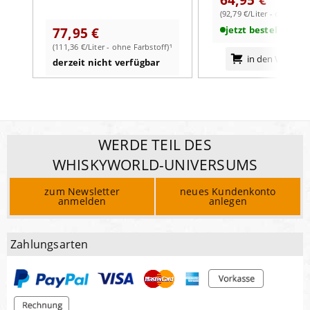
(92,79 €/Liter - ohne Far
77,95 €
jetzt bestellbar
(111,36 €/Liter - ohne Farbstoff)¹
in den Warenk
derzeit nicht verfügbar
WERDE TEIL DES
WHISKYWORLD-UNIVERSUMS
zum Newsletter
neues Kundenkonto
anmelden
anlegen
Zahlungsarten