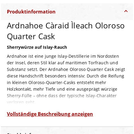
Produktinformation
Ardnahoe Càraid Ìleach Oloroso
Quarter Cask
Sherrywürze auf Islay-Rauch
Ardnahoe ist eine junge Islay-Destillerie im Nordosten
der Insel, deren Stil klar auf maritimen Torfrauch und
Substanz setzt. Der Ardnahoe Oloroso Quarter Cask zeigt
diese Handschrift besonders intensiv: Durch die Reifung
in kleinen Oloroso-Quarter-Casks entsteht mehr
Holzkontakt, mehr Tiefe und eine ausgeprägt würzige
Sherry-Fülle – ohne dass der typische Islay-Charakter
verloren geht.
Geschmacksprofil
Vollständige Beschreibung anzeigen
Geruch:
Kakao, Orangenschale, dunkle Kirschen,
Lagerfeuerasche
Geschmack:
voll und wärmend mit gerösteten Walnüssen