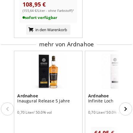
weiterlesen auf der Markenseite von Ardnahoe
108,95 €
Gelegenheit:
After-Dinner-Dram, Kaminabend, Geschenk
(155,64 €/Liter - ohne Farbstoff)¹
für Sherry- und Islay-Fans
sofort verfügbar
Erleben Sie Islay von seiner tiefen, sherrywürzigen Seite –
in den Warenkorb
kräftig, nussig, fruchtbetont und von elegantem
Torfrahmen getragen.
mehr von Ardnahoe
Kaufen Sie Ihren Ardnahoe Oloroso Quarter Cask
und
entdecken Sie eine seltene Quarter-Cask-Interpretation
mit echtem Inselprofil.
Ardnahoe
Ardnahoe
Inaugural Release 5 Jahre
Infinite Loch
0,70 Liter/ 50.0% vol
0,70 Liter/ 50.0% vol
64,95 €