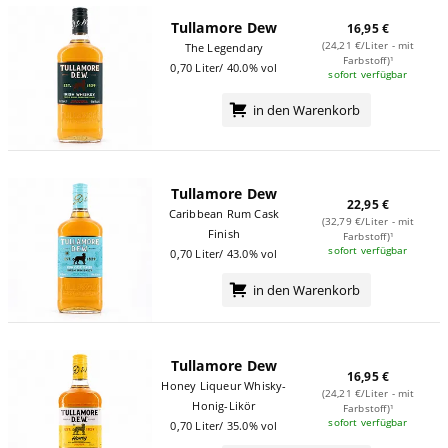
Tullamore Dew
16,95 €
(24,21 €/Liter - mit
The Legendary
Farbstoff)¹
0,70 Liter/ 40.0% vol
sofort verfügbar
in den Warenkorb
Tullamore Dew
22,95 €
Caribbean Rum Cask
(32,79 €/Liter - mit
Finish
Farbstoff)¹
sofort verfügbar
0,70 Liter/ 43.0% vol
in den Warenkorb
Tullamore Dew
16,95 €
Honey Liqueur Whisky-
(24,21 €/Liter - mit
Honig-Likör
Farbstoff)¹
sofort verfügbar
0,70 Liter/ 35.0% vol