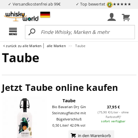
✓ Versandkostenfrei ab 99€
✓ Top bewertet
★★★★★
< zurück zu alle Marken
alle Marken
Taube
Taube
Jetzt Taube online kaufen
Taube
Bio Bavarian Dry Gin
37,95 €
(75,90 €/Liter - ohne
Steinzeugflasche mit
Farbstoff)¹
Bügelverschluß
sofort verfügbar
0,50 Liter/ 42.0% vol
in den Warenkorb