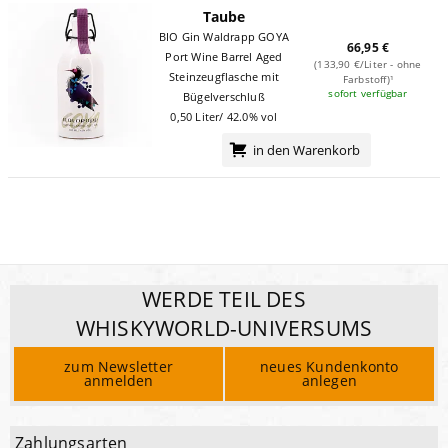
Taube
BIO Gin Waldrapp GOYA
66,95 €
Port Wine Barrel Aged
(133,90 €/Liter - ohne
Steinzeugflasche mit
Farbstoff)¹
sofort verfügbar
Bügelverschluß
0,50 Liter/ 42.0% vol
in den Warenkorb
WERDE TEIL DES
WHISKYWORLD-UNIVERSUMS
zum Newsletter
neues Kundenkonto
anmelden
anlegen
Zahlungsarten