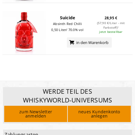
Suicide
28,95 €
(57,90 €/Liter - mit
Absinth Red Chilli
Farbstoff)¹
0,50 Liter/ 70.0% vol
jetzt bestellbar
in den Warenkorb
WERDE TEIL DES
WHISKYWORLD-UNIVERSUMS
zum Newsletter
neues Kundenkonto
anmelden
anlegen
Zahlungsarten