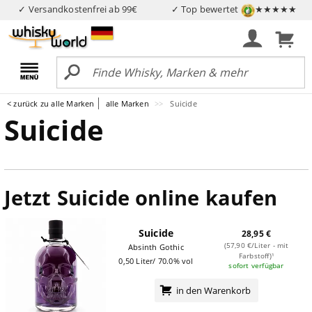
✓ Versandkostenfrei ab 99€
✓ Top bewertet
★★★★★
< zurück zu alle Marken
alle Marken
Suicide
Suicide
Jetzt Suicide online kaufen
Suicide
28,95 €
(57,90 €/Liter - mit
Absinth Gothic
Farbstoff)¹
0,50 Liter/ 70.0% vol
sofort verfügbar
in den Warenkorb