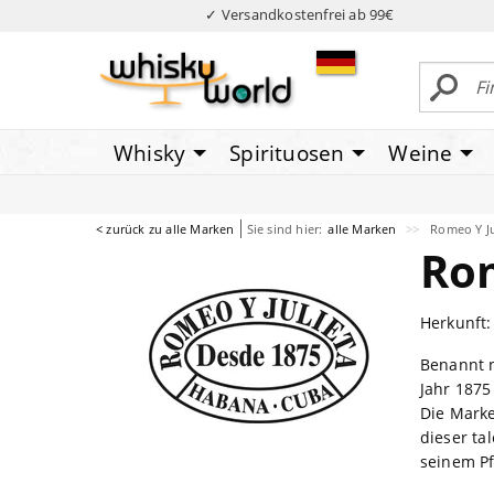
✓ Versandkostenfrei ab 99€
Whisky
Spirituosen
Weine
< zurück zu alle Marken
Sie sind hier:
alle Marken
Romeo Y Ju
Rom
Herkunft
Benannt n
Jahr 1875
Die Marke
dieser ta
seinem Pf