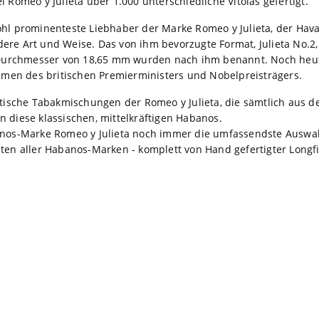
i Romeo y Julieta über 1.000 unterschiedliche Vitolas gefertigt.
ohl prominenteste Liebhaber der Marke Romeo y Julieta, der Hav
ere Art und Weise. Das von ihm bevorzugte Format, Julieta No.2,
urchmesser von 18,65 mm wurden nach ihm benannt. Noch heute
en des britischen Premierministers und Nobelpreisträgers.
sche Tabakmischungen der Romeo y Julieta, die sämtlich aus d
n diese klassischen, mittelkräftigen Habanos.
banos-Marke Romeo y Julieta noch immer die umfassendste Ausw
ten aller Habanos-Marken - komplett von Hand gefertigter Longfil