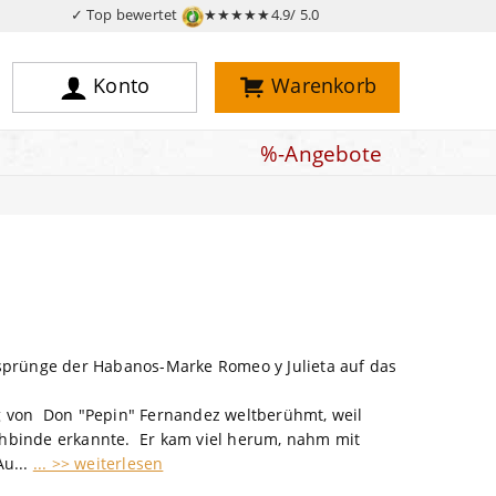
✓ Top bewertet
★★★★★
4.9/ 5.0
Konto
Warenkorb
%-Angebote
sprünge der Habanos-Marke Romeo y Julieta auf das
 von Don "Pepin" Fernandez weltberühmt, weil
uchbinde erkannte. Er kam viel herum, nahm mit
Au...
... >> weiterlesen