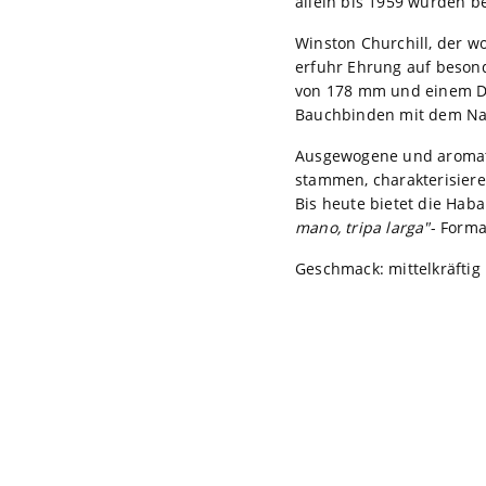
allein bis 1959 wurden be
Winston Churchill, der w
erfuhr Ehrung auf besond
von 178 mm und einem D
Bauchbinden mit dem Nam
Ausgewogene und aromati
stammen, charakterisiere
Bis heute bietet die Ha
mano, tripa larga"
- Forma
Geschmack: mittelkräftig