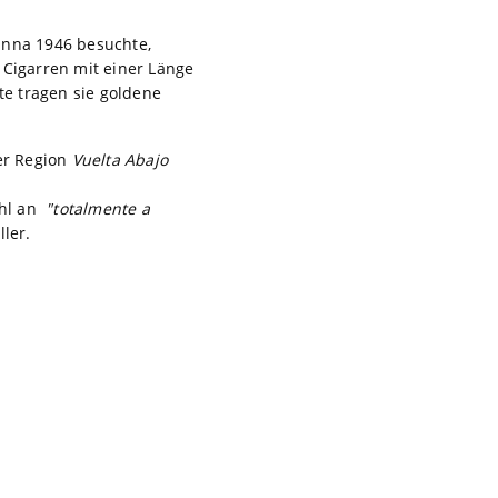
anna 1946 besuchte,
 Cigarren mit einer Länge
 tragen sie goldene
er Region
Vuelta Abajo
ahl an
"totalmente a
ler.