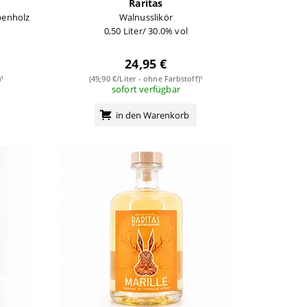
Raritas
benholz
Walnusslikör
0,50 Liter/ 30.0% vol
24,95 €
¹
(49,90 €/Liter - ohne Farbstoff)¹
sofort verfügbar
in den Warenkorb