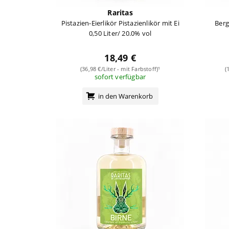
Raritas
Pistazien-Eierlikör Pistazienlikör mit Ei
Berg
0,50 Liter/ 20.0% vol
18,49 €
(36,98 €/Liter - mit Farbstoff)¹
(
sofort verfügbar
in den Warenkorb