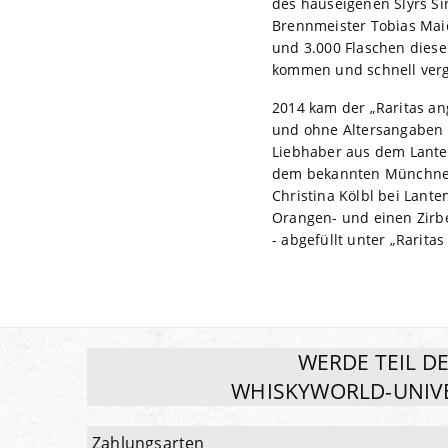
des hauseigenen Slyrs S
Brennmeister Tobias Maier
und 3.000 Flaschen dies
kommen und schnell vergr
2014 kam der „Raritas ang
und ohne Altersangaben a
Liebhaber aus dem Lante
dem bekannten Münchner 
Christina Kölbl bei Lant
Orangen- und einen Zirben
- abgefüllt unter „Raritas 
WERDE TEIL D
WHISKYWORLD-UNIV
Zahlungsarten