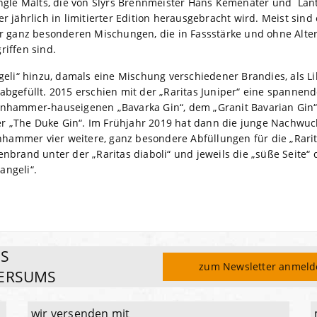
ingle Malts, die von Slyrs Brennmeister Hans Kemenater und L
 jährlich in limitierter Edition herausgebracht wird. Meist sind
er ganz besonderen Mischungen, die in Fassstärke und ohne Alte
iffen sind.
eli“ hinzu, damals eine Mischung verschiedener Brandies, als Likö
bgefüllt. 2015 erschien mit der „Raritas Juniper“ eine spannen
nhammer-hauseigenen „Bavarka Gin“, dem „Granit Bavarian Gin“
„The Duke Gin“. Im Frühjahr 2019 hat dann die junge Nachwuch
enhammer vier weitere, ganz besondere Abfüllungen für die „Rari
brand unter der „Raritas diaboli“ und jeweils die „süße Seite“ 
angeli“.
ES
zum Newsletter anmel
ERSUMS
wir versenden mit