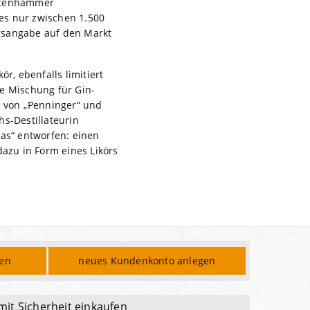
antenhammer
 es nur zwischen 1.500
rsangabe auf den Markt
r, ebenfalls limitiert
de Mischung für Gin-
 von „Penninger“ und
s-Destillateurin
tas“ entworfen: einen
dazu in Form eines Likörs
den
neues Kundenkonto anlegen
mit Sicherheit einkaufen