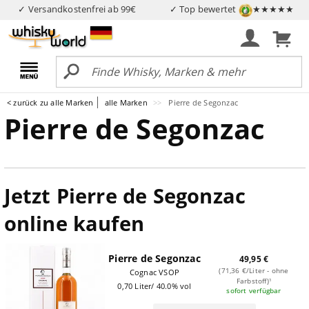
✓ Versandkostenfrei ab 99€
✓ Top bewertet
★★★★★
< zurück zu alle Marken
alle Marken
Pierre de Segonzac
Pierre de Segonzac
Jetzt Pierre de Segonzac
online kaufen
Pierre de Segonzac
49,95 €
(71,36 €/Liter - ohne
Cognac VSOP
Farbstoff)¹
0,70 Liter/ 40.0% vol
sofort verfügbar