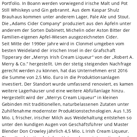
Portfolio. In Boann werden vorwiegend irische Malt und Pot
Still Whiskeys und Gin gebrannt. Aus dem Kaspar Shulz
Brauhaus kommen unter anderem Lager, Pale Ale und Stout.
Die „Adams Cider Company“ produziert aus den Äpfeln unter
anderem der Sorten Dabinett, Michelin oder Aston Bitter der
Familien-eigenen Apfel-Wiesen ausgezeichneten Cider.
Seit Mitte der 1990er Jahre wird in Clonmel umgeben vom
besten Weideland der irischen Insel in der Grafschaft
Tipperary der „Merrys Irish Cream Liqueur“ von der „Robert A.
Merry & Co.” hergestellt. Um der stetig steigenden Nachfrage
gerecht werden zu können, hat das Unternehmen erst 2016
die Summe von 2,5 Mio. Euro in die Produktionsanlagen
investiert. Der Standort wurde umfassend renoviert, es kamen
weitere Lagerhäuser und eine weitere Abfüllanlage hinzu.
Hergestellt wird der „Merrys Cream Liqueur“ in kleinen
Gebinden mit traditionellen, naturbelassenen Zutaten unter
Zuhilfenahme modernster Produktionstechnologien. Aus 1,35
Mio. L frischer, irischer Milch aus Weidehaltung entstehen so
unter den kundigen Augen von Geschäftsführer und Master
Blender Don Crowley jährlich 4,5 Mio. L Irish Cream Liqueur.