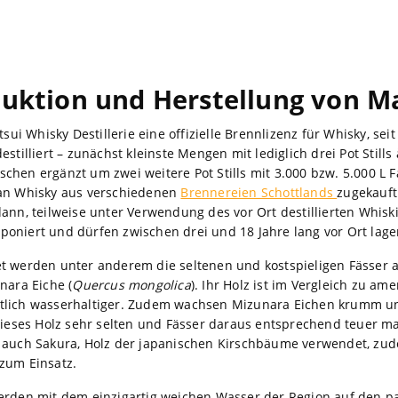
uktion und Herstellung von M
tsui Whisky Destillerie eine offizielle Brennlizenz für Whisky, sei
stilliert – zunächst kleinste Mengen mit lediglich drei Pot Stills 
chen ergänzt um zwei weitere Pot Stills mit 3.000 bzw. 5.000 L
 an Whisky aus verschiedenen
Brennereien Schottlands
zugekauft
ann, teilweise unter Verwendung des vor Ort destillierten Whiski
oniert und dürfen zwischen drei und 18 Jahre lang vor Ort lage
et werden unter anderem die seltenen und kostspieligen Fässer 
nara Eiche (
Quercus mongolica
). Ihr Holz ist im Vergleich zu am
tlich wasserhaltiger. Zudem wachsen Mizunara Eichen krumm u
 dieses Holz sehr selten und Fässer daraus entsprechend teuer
d auch Sakura, Holz der japanischen Kirschbäume verwendet, 
zum Einsatz.
erden mit dem einzigartig weichen Wasser der Region auf den p