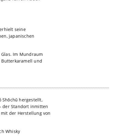
rhielt seine
nen, japanischen
em Glas. Im Mundraum
t Butterkaramell und
 Shōchū hergestellt,
– der Standort inmitten
mit der Herstellung von
uch Whisky