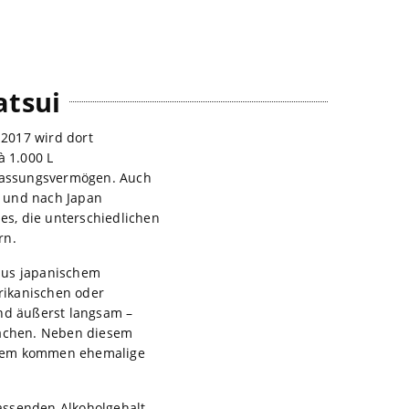
atsui
t 2017 wird dort
à 1.000 L
 Fassungsvermögen. Auch
 und nach Japan
es, die unterschiedlichen
rn.
aus japanischem
erikanischen oder
nd äußerst langsam –
 machen. Neben diesem
zudem kommen ehemalige
assenden Alkoholgehalt