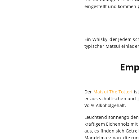
eingestellt und kommen gr
Ein Whisky, der Jedem sc
typischer Matsui einlade
Emp
Der
Matsui The Tottori
is
er aus schottischen und 
Vol% Alkoholgehalt.
Leuchtend sonnengolden l
kräftigem Eichenholz mit
aus, es finden sich Getr
Mandelmarzipan, die run