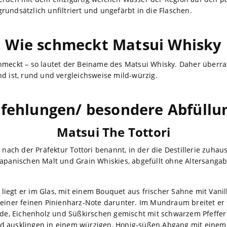
undsätzlich unfiltriert und ungefärbt in die Flaschen.
Wie schmeckt Matsui Whisky
hmeckt – so lautet der Beiname des Matsui Whisky. Daher überras
nd ist, rund und vergleichsweise mild-würzig.
fehlungen/ besondere Abfüllu
Matsui The Tottori
t nach der Präfektur Tottori benannt, in der die Destillerie zuha
japanischen Malt und Grain Whiskies, abgefüllt ohne Altersangabe
iegt er im Glas, mit einem Bouquet aus frischer Sahne mit Vanil
 einer feinen Pinienharz-Note darunter. Im Mundraum breitet er
eide, Eichenholz und Süßkirschen gemischt mit schwarzem Pfeff
d ausklingen in einem würzigen, Honig-süßen Abgang mit einem