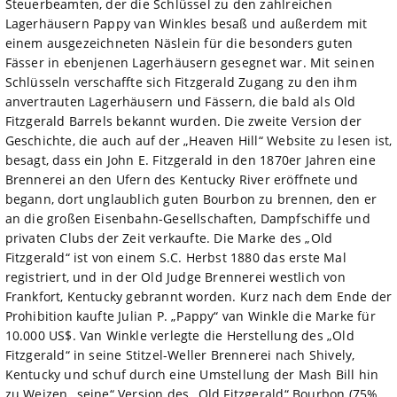
Steuerbeamten, der die Schlüssel zu den zahlreichen
Lagerhäusern Pappy van Winkles besaß und außerdem mit
einem ausgezeichneten Näslein für die besonders guten
Fässer in ebenjenen Lagerhäusern gesegnet war. Mit seinen
Schlüsseln verschaffte sich Fitzgerald Zugang zu den ihm
anvertrauten Lagerhäusern und Fässern, die bald als Old
Fitzgerald Barrels bekannt wurden. Die zweite Version der
Geschichte, die auch auf der „Heaven Hill“ Website zu lesen ist,
besagt, dass ein John E. Fitzgerald in den 1870er Jahren eine
Brennerei an den Ufern des Kentucky River eröffnete und
begann, dort unglaublich guten Bourbon zu brennen, den er
an die großen Eisenbahn-Gesellschaften, Dampfschiffe und
privaten Clubs der Zeit verkaufte. Die Marke des „Old
Fitzgerald“ ist von einem S.C. Herbst 1880 das erste Mal
registriert, und in der Old Judge Brennerei westlich von
Frankfort, Kentucky gebrannt worden. Kurz nach dem Ende der
Prohibition kaufte Julian P. „Pappy“ van Winkle die Marke für
10.000 US$. Van Winkle verlegte die Herstellung des „Old
Fitzgerald“ in seine Stitzel-Weller Brennerei nach Shively,
Kentucky und schuf durch eine Umstellung der Mash Bill hin
zu Weizen „seine“ Version des „Old Fitzgerald“ Bourbon (75%