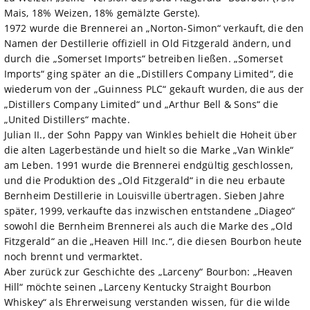
Mais, 18% Weizen, 18% gemälzte Gerste).
1972 wurde die Brennerei an „Norton-Simon“ verkauft, die den
Namen der Destillerie offiziell in Old Fitzgerald ändern, und
durch die „Somerset Imports“ betreiben ließen. „Somerset
Imports“ ging später an die „Distillers Company Limited“, die
wiederum von der „Guinness PLC“ gekauft wurden, die aus der
„Distillers Company Limited“ und „Arthur Bell & Sons“ die
„United Distillers“ machte.
Julian II., der Sohn Pappy van Winkles behielt die Hoheit über
die alten Lagerbestände und hielt so die Marke „Van Winkle“
am Leben. 1991 wurde die Brennerei endgültig geschlossen,
und die Produktion des „Old Fitzgerald“ in die neu erbaute
Bernheim Destillerie in Louisville übertragen. Sieben Jahre
später, 1999, verkaufte das inzwischen entstandene „Diageo“
sowohl die Bernheim Brennerei als auch die Marke des „Old
Fitzgerald“ an die „Heaven Hill Inc.“, die diesen Bourbon heute
noch brennt und vermarktet.
Aber zurück zur Geschichte des „Larceny“ Bourbon: „Heaven
Hill“ möchte seinen „Larceny Kentucky Straight Bourbon
Whiskey“ als Ehrerweisung verstanden wissen, für die wilde