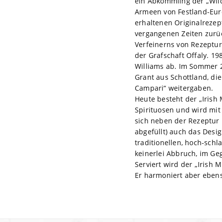
ein Abkömmling der „Wild 
Armeen von Festland-Eur
erhaltenen Originalrezept
vergangenen Zeiten zurüc
Verfeinerns von Rezepture
der Grafschaft Offaly. 19
Williams ab. Im Sommer 2
Grant aus Schottland, di
Campari“ weitergaben.
Heute besteht der „Irish 
Spirituosen und wird mit
sich neben der Rezeptur 
abgefüllt) auch das Desi
traditionellen, hoch-schla
keinerlei Abbruch, im Geg
Serviert wird der „Irish 
Er harmoniert aber ebens