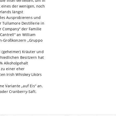
die Insel verließen, um in
 eines der wenigen, noch
rlands längst
 des Ausprobierens und
 Tullamore Destillerie in
ur Company“ der Familie
antrell“ an William
sen-Großkonzern „Gruppo
hl (geheimer) Kräuter und
hiedlichen Besitzern hat
l% Alkoholgehalt
 zu einer eher
ten Irish Whiskey Likörs
e Variante „auf Eis“ an.
oder Cranberry-Saft.