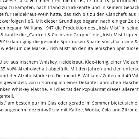
Geese“, also von jenen Iren, die im 16., 17. und 18. Jahrhundert 
opa zu kämpfen, nach Irland zurückkehrte und in seinem Gepäck
e für Heidekraut-Wein hatte, das sich bis zu den Clanchefs aus I
kverfolgen ließ. Mit dieser Grundlage begann nach einiger Zeit
n begann Williams 1947 die Produktion des „Irish Mist“ in seiner
85 kaufte die „Cantrell & Cochrane Gruppe“ die „Irish Mist Lique
010 dann ging die gesamte Spirituosen-Sparte von „Cochrane & C
e wiederum die Marke „Irish Mist“ an den italienischen Spirituo
Mist“ aus irischem Whiskey, Heidekraut, Klee-Honig, einer Vielza
 35 Vol% Alkoholgehalt abgefüllt. Mit den Jahren und den untersc
und der Alkoholstärke (zu Desmond E. Williams‘ Zeiten mit 40 Vo
gn gewandelt, von ursprünglich einer Dekanter-ähnlichen Flasche
nken Whiskey-Flasche. All dies tat der Popularität dieses allerers
enteil.
Mist“ am besten pur im Glas oder gerade im Sommer bietet sich ein
o angenehm dezent-würzig mit Kaffee, Wodka, Cola und Zitrone 