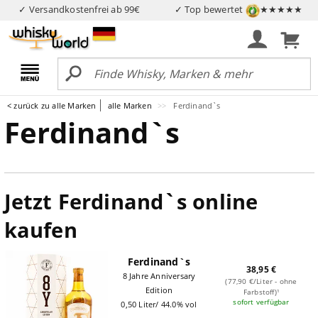
✓ Versandkostenfrei ab 99€
✓ Top bewertet
★★★★★
< zurück zu alle Marken
alle Marken
Ferdinand`s
Ferdinand`s
Jetzt Ferdinand`s online
kaufen
Ferdinand`s
38,95 €
8 Jahre Anniversary
(77,90 €/Liter - ohne
Edition
Farbstoff)¹
sofort verfügbar
0,50 Liter/ 44.0% vol