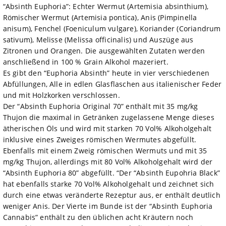
“Absinth Euphoria”: Echter Wermut (Artemisia absinthium),
Römischer Wermut (Artemisia pontica), Anis (Pimpinella
anisum), Fenchel (Foeniculum vulgare), Koriander (Coriandrum
sativum), Melisse (Melissa officinalis) und Auszüge aus
Zitronen und Orangen. Die ausgewählten Zutaten werden
anschließend in 100 % Grain Alkohol mazeriert.
Es gibt den “Euphoria Absinth” heute in vier verschiedenen
Abfüllungen, Alle in edlen Glasflaschen aus italienischer Feder
und mit Holzkorken verschlossen.
Der “Absinth Euphoria Original 70” enthält mit 35 mg/kg
Thujon die maximal in Getränken zugelassene Menge dieses
ätherischen Öls und wird mit starken 70 Vol% Alkoholgehalt
inklusive eines Zweiges römischen Wermutes abgefüllt.
Ebenfalls mit einem Zweig römischen Wermuts und mit 35
mg/kg Thujon, allerdings mit 80 Vol% Alkoholgehalt wird der
“Absinth Euphoria 80” abgefüllt. “Der “Absinth Eupohria Black”
hat ebenfalls starke 70 Vol% Alkoholgehalt und zeichnet sich
durch eine etwas veränderte Rezeptur aus, er enthält deutlich
weniger Anis. Der Vierte im Bunde ist der “Absinth Euphoria
Cannabis” enthält zu den üblichen acht Kräutern noch