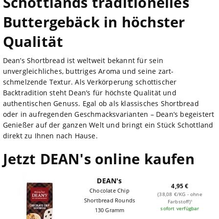
Schottlands traditionelles
Buttergebäck in höchster
Qualität
Dean’s Shortbread ist weltweit bekannt für sein
unvergleichliches, buttriges Aroma und seine zart-
schmelzende Textur. Als Verkörperung schottischer
Backtradition steht Dean’s für höchste Qualität und
authentischen Genuss. Egal ob als klassisches Shortbread
oder in aufregenden Geschmacksvarianten – Dean’s begeistert
Genießer auf der ganzen Welt und bringt ein Stück Schottland
direkt zu Ihnen nach Hause.
Jetzt DEAN's online kaufen
DEAN's
4,95 €
Chocolate Chip
(38,08 €/KG - ohne
Shortbread Rounds
Farbstoff)¹
sofort verfügbar
130 Gramm