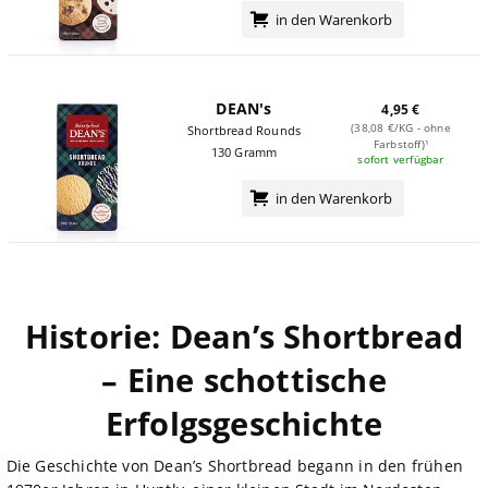
in den Warenkorb
DEAN's
4,95 €
(38,08 €/KG - ohne
Shortbread Rounds
Farbstoff)¹
130 Gramm
sofort verfügbar
in den Warenkorb
Historie: Dean’s Shortbread
– Eine schottische
Erfolgsgeschichte
Die Geschichte von Dean’s Shortbread begann in den frühen