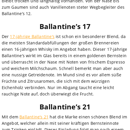
bleibt trocken und langhaltig vorhanden. Von der Nase bis
zum Gaumen sind auch Vanillenoten steter Wegbegleiter des
Ballantine’s 12.
Ballantine’s 17
Der
17-jährige Ballantine’s
ist schon ein besonderer Blend, da
die meisten Standardabfüllungen der großen Brennereien
einen 16-jährigen Whisky im Angebot haben. Dieser 17-jährige
Ballantine’s wirkt im Glas bereits in einem goldenen Bernstein
und überrascht in der Nase mit Noten von frischem Espresso
und weichem Milchschaum. Schnell bemerkt man aber auch
eine nussige Getreidenote. Im Mund sind es vor allem süße
Früchte und Zitrusaromen, die sich mit dem würzigen
Eichenholz verbinden. Nur im Abgang taucht eine leicht
rauchige Note auf, doch überwiegt die Frucht.
Ballantine’s 21
Mit dem
Ballantine’s 21
hat die Marke einen schönen Blend im
Angebot, welcher allein mit seiner kräftigen Bernsteinnote
zum Trinken einlädt. Dieser Einladung folgt man nach einem