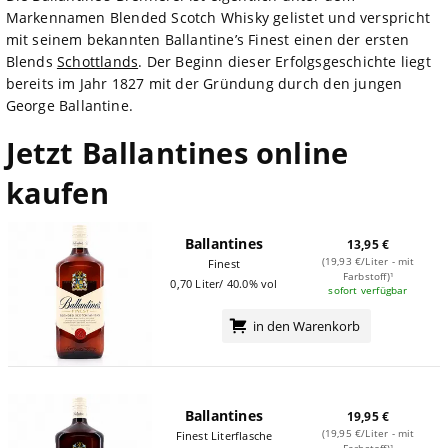
Markennamen Blended Scotch Whisky gelistet und verspricht
mit seinem bekannten Ballantine’s Finest einen der ersten
Blends
Schottlands
. Der Beginn dieser Erfolgsgeschichte liegt
bereits im Jahr 1827 mit der Gründung durch den jungen
George Ballantine.
Jetzt Ballantines online
kaufen
Ballantines
13,95 €
(19,93 €/Liter - mit
Finest
Farbstoff)¹
0,70 Liter/ 40.0% vol
sofort verfügbar
in den Warenkorb
Ballantines
19,95 €
(19,95 €/Liter - mit
Finest Literflasche