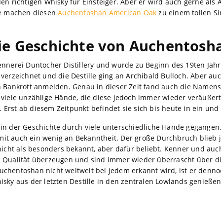
en richtigen Whisky für Einsteiger. Aber er wird auch gerne als Ap
de machen diesen
Auchentoshan American Oak
zu einem tollen Si
ie Geschichte von Auchentosh
ennerei Duntocher Distillery und wurde zu Beginn des 19ten Jah
 verzeichnet und die Destille ging an Archibald Bulloch. Aber au
n Bankrott anmelden. Genau in dieser Zeit fand auch die Namens
 viele unzählige Hände, die diese jedoch immer wieder veräußer
rt. Erst ab diesem Zeitpunkt befindet sie sich bis heute in ein un
in der Geschichte durch viele unterschiedliche Hände gegangen
t auch ein wenig an Bekanntheit. Der große Durchbruch blieb j
 nicht als besonders bekannt, aber dafür beliebt. Kenner und auc
n Qualität überzeugen und sind immer wieder überrascht über d
chentoshan nicht weltweit bei jedem erkannt wird, ist er dennoc
isky aus der letzten Destille in den zentralen Lowlands genießen