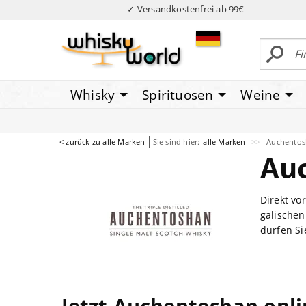
✓ Versandkostenfrei ab 99€
Whisky
Spirituosen
Weine
< zurück zu alle Marken
Sie sind hier:
alle Marken
Auchento
Au
Direkt vo
gälischen
dürfen Si
Jetzt Auchentoshan onl