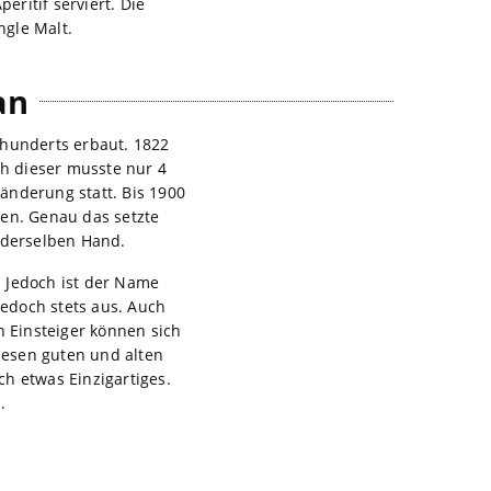
eritif serviert. Die
ngle Malt.
an
rhunderts erbaut. 1822
ch dieser musste nur 4
änderung statt. Bis 1900
ten. Genau das setzte
d derselben Hand.
. Jedoch ist der Name
edoch stets aus. Auch
h Einsteiger können sich
iesen guten und alten
h etwas Einzigartiges.
.