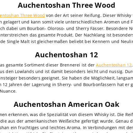
Auchentoshan Three Wood
entoshan Three Wood
von der Art seiner Reifung. Dieser Whisky 
n gelagert und kann somit viele unterschiedlichen Aromen und F
ich dabei um Bourbon- Oloroso- und Sherry Fässer. Besondere N
nterstreichen das gesamte Produkt. Der Nachklang ist besonder
ilde Single Malt ist gleichermaßen beliebt bei Kennern und Neul
Auchentoshan 12
das gesamte Sortiment dieser Brennerei ist der
Auchentoshan 12
us den Lowlands und ist damit besonders leicht und nussig. Dur
insteiger besonders geeignet. Sie haben die Möglichkeit, langsam
 12 Jahren der Lagerung in Sherry- und Bourbonfässern hat er g
 Nuance.
Auchentoshan American Oak
en erkennen, was die Spezialität von diesem Whisky ist. Die Rei
, die aus der amerikanischen Weißeiche gefertigt wurde. Genau d
han ein fruchtiges und leichtes Aroma. In Verbindungen mit de