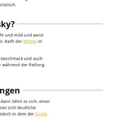
ristisch.
sky?
cht und mild und weist
n. Reift der
Whisky
in
m Geschmack und auch
er während der Reifung.
ungen
ann lohnt es sich, einen
ben sich deutliche
jedoch in dem der
Single