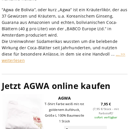
“Agwa de Bolivia”, oder kurz „Agwa“ ist ein Kräuterlikör, der aus
37 Gewürzen und Kräutern, u.a. Koreanischem Ginseng,
Guarana aus Amazonien und echten, bolivianischen Coca-
Blättern (40 g pro Liter) von der „BABCO Europe Ltd.“ in
Amsterdam produziert wird.
Die Ureinwohner Südamerikas wussten um die belebende
Wirkung der Coca-Blätter seit Jahrhunderten, und nutzten
diese für besondere Anlässe, in dem sie eine Handvoll ...
... >>
weiterlesen
Jetzt AGWA online kaufen
AGWA
T-Shirt Farbe weiß mit rot
7,95 €
(7,95 €/Stück - mit
goldenem Aufdruck,
Farbstoff)¹
Größe L 100% Baumwolle
sofort verfügbar
1 Stück