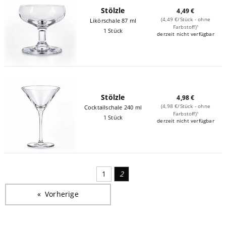
Stölzle
4,49 €
(4,49 €/Stück - ohne
Likörschale 87 ml
Farbstoff)¹
1 Stück
derzeit nicht verfügbar
Stölzle
4,98 €
(4,98 €/Stück - ohne
Cocktailschale 240 ml
Farbstoff)¹
1 Stück
derzeit nicht verfügbar
1
2
Vorherige
Seite