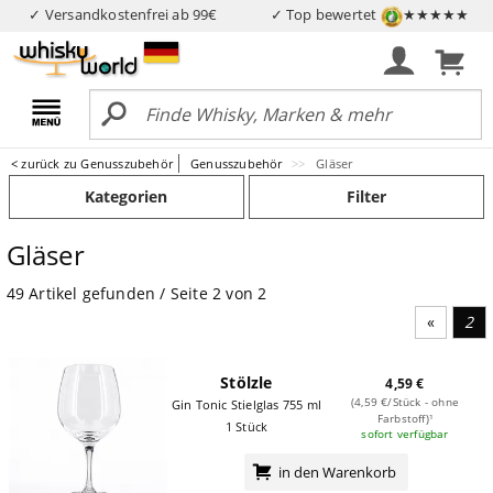
✓ Versandkostenfrei ab 99€
✓ Top bewertet
★★★★★
< zurück zu Genusszubehör
Genusszubehör
Gläser
Kategorien
Filter
Gläser
49 Artikel gefunden / Seite 2 von 2
Vorheri
2
Stölzle
4,59 €
(4,59 €/Stück - ohne
Gin Tonic Stielglas 755 ml
Farbstoff)¹
1 Stück
sofort verfügbar
in den Warenkorb