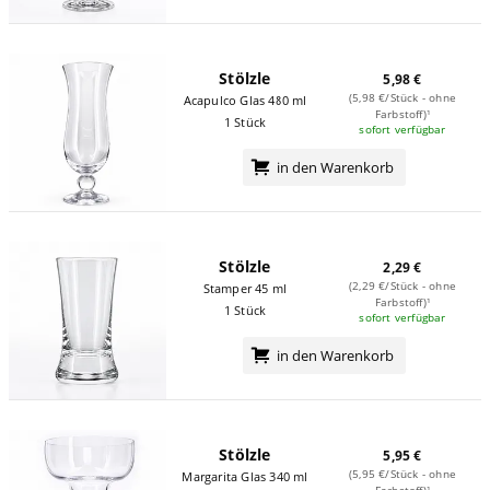
Stölzle
5,98 €
(5,98 €/Stück - ohne
Acapulco Glas 480 ml
Farbstoff)¹
1 Stück
sofort verfügbar
in den Warenkorb
Stölzle
2,29 €
(2,29 €/Stück - ohne
Stamper 45 ml
Farbstoff)¹
1 Stück
sofort verfügbar
in den Warenkorb
Stölzle
5,95 €
(5,95 €/Stück - ohne
Margarita Glas 340 ml
Farbstoff)¹