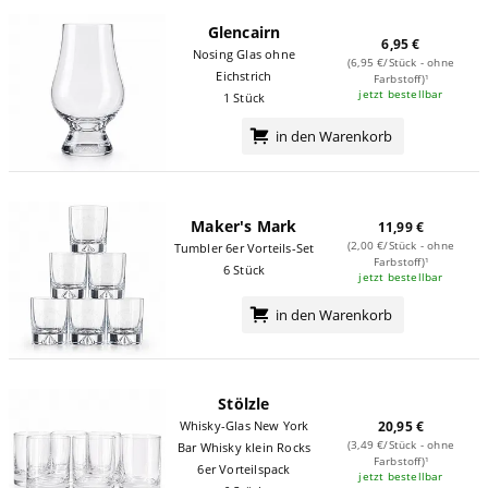
Glencairn
6,95 €
Nosing Glas ohne
(6,95 €/Stück - ohne
Eichstrich
Farbstoff)¹
jetzt bestellbar
1 Stück
in den Warenkorb
Maker's Mark
11,99 €
(2,00 €/Stück - ohne
Tumbler 6er Vorteils-Set
Farbstoff)¹
6 Stück
jetzt bestellbar
in den Warenkorb
Stölzle
Whisky-Glas New York
20,95 €
(3,49 €/Stück - ohne
Bar Whisky klein Rocks
Farbstoff)¹
6er Vorteilspack
jetzt bestellbar