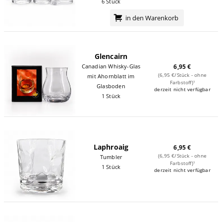
6 Stück
in den Warenkorb
Glencairn
Canadian Whisky-Glas
6,95 €
(6,95 €/Stück - ohne
mit Ahornblatt im
Farbstoff)¹
Glasboden
derzeit nicht verfügbar
1 Stück
Laphroaig
6,95 €
(6,95 €/Stück - ohne
Tumbler
Farbstoff)¹
1 Stück
derzeit nicht verfügbar